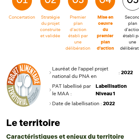
01
02
03
04
05
Concertation
Stratégie
Premier
Mise en
Secon
du projet
plan
oeuvre
plan
construite
d'action
du
d'actio
et validée
établi par
premier
établi p
une
plan
une
délibération
d'action
délibérat
Lauréat de l'appel projet
:
2022
national du PNA en
PAT labellisé par
Labellisation
le MAA :
Niveau 1
Date de labellisation
:
2022
Le territoire
Caractéristiques et enjeux du territoire