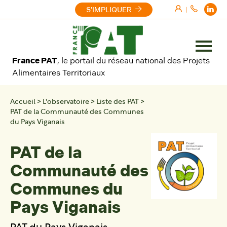
Aller au contenu
S'IMPLIQUER
|
Ouvrir
France PAT
, le portail du réseau national des Projets
le
Alimentaires Territoriaux
menu
Accueil
>
L'observatoire
>
Liste des PAT
>
PAT de la Communauté des Communes
du Pays Viganais
PAT de la
Communauté des
Communes du
Pays Viganais