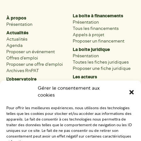
La boite à financements
À propos
Présentation
Présentation
Tous les financements
Actualités
Appels à projet
Actualités
Proposer un financement
Agenda
La boite juridique
Proposer un événement
Présentation
Offres d’emploi
Toutes les fiches juridiques
Proposer une offre d’emploi
Proposer une fiche juridique
Archives RnPAT
Les acteurs
L’observatoire
Présentation
Présentation de l’observatoire
Gérer le consentement aux
Tous les acteurs
Carte des PAT
cookies
Proposer une fiche acteur
Liste des PAT
Open data
Les réseaux régionaux
Pour offrir les meilleures expériences, nous utilisons des technologies
La boîte à outils
telles que les cookies pour stocker et/ou accéder aux informations des
Présentation
appareils. Le fait de consentir à ces technologies nous permettra de
Tous les outils
traiter des données telles que le comportement de navigation ou les ID
uniques sur ce site. Le fait de ne pas consentir ou de retirer son
Proposer un outil
consentement peut avoir un effet négatif sur certaines caractéristiques