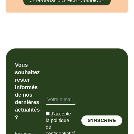
JE PROPOSE UNE FICHE JURIDIQUE
Vous
souhaitez
rester
informés
de nos
dernières
actualités
J'accepte
?
la politique
de
confidentialité
Inscrivez-