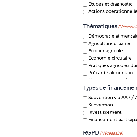
Etudes et diagnostic
Actions opérationnell
Animation et fonctio
Thématiques
(Nécessai
Démocratie alimentai
Agriculture urbaine
Foncier agricole
Economie circulaire
Pratiques agricoles du
Précarité alimentaire
Nutrition et santé
Types de financemen
Éducation à l'alimenta
Agritourisme
Subvention via AAP / 
Restauration collectiv
Subvention
Installation et transmi
Investissement
Filières et circuits cou
Financement participa
RGPD
(Nécessaire)