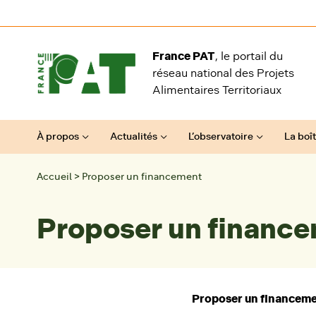
Aller au contenu
France PAT
, le portail du
réseau national des Projets
Alimentaires Territoriaux
À propos
Actualités
L’observatoire
La boît
Accueil
>
Proposer un financement
Proposer un financ
Proposer un financem