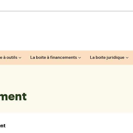
e à outils
La boite à financements
La boite juridique
ement
ent