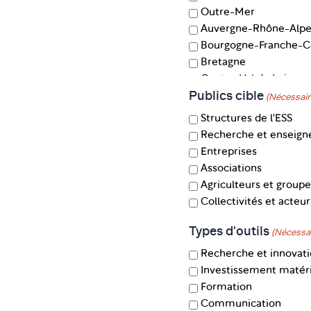
Outre-Mer
Auvergne-Rhône-Alpe
Bourgogne-Franche-
Bretagne
Centre-Val de Loire
Publics cible
Corse
(Nécessair
Grand Est
Structures de l'ESS
Hauts-de-France
Recherche et enseig
Île-de-France
Entreprises
Normandie
Associations
Nouvelle-Aquitaine
Agriculteurs et grou
Occitanie
Collectivités et acteur
Pays de la Loire
Types d'outils
(Nécessai
Recherche et innovat
Investissement matéri
Formation
Communication