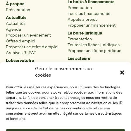
La boite à financements
À propos
Présentation
Présentation
Tous les financements
Actualités
Appels à projet
Actualités
Proposer un financement
Agenda
La boite juridique
Proposer un événement
Présentation
Offres d’emploi
Toutes les fiches juridiques
Proposer une offre d’emploi
Proposer une fiche juridique
Archives RnPAT
Les acteurs
L’observatoire
Présentation
Présentation de l’observatoire
Gérer le consentement aux
Tous les acteurs
Carte des PAT
cookies
Proposer une fiche acteur
Liste des PAT
Open data
Les réseaux régionaux
Pour offrir les meilleures expériences, nous utilisons des technologies
La boîte à outils
telles que les cookies pour stocker et/ou accéder aux informations des
Présentation
appareils. Le fait de consentir à ces technologies nous permettra de
Tous les outils
traiter des données telles que le comportement de navigation ou les ID
uniques sur ce site. Le fait de ne pas consentir ou de retirer son
Proposer un outil
consentement peut avoir un effet négatif sur certaines caractéristiques
et fonctions.
SE CONNECTER
CONTACT