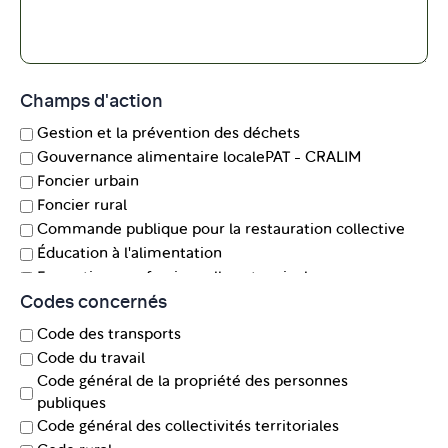
Champs d'action
Gestion et la prévention des déchets
Gouvernance alimentaire localePAT - CRALIM
Foncier urbain
Foncier rural
Commande publique pour la restauration collective
Éducation à l'alimentation
Formations professionnelles et agricoles
Codes concernés
Accès à l'alimentationSanté - justice - qualité
Financement des structures et des projets
Code des transports
Impact environnemental de la production agricole
Code du travail
Pratiques touristiques
Code général de la propriété des personnes
Déplacements
publiques
Code général des collectivités territoriales