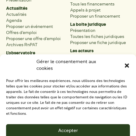
Présentation
Tous les financements
Actualités
Appels à projet
Actualités
Proposer un financement
Agenda
La boite juridique
Proposer un événement
Présentation
Offres d’emploi
Toutes les fiches juridiques
Proposer une offre d’emploi
Proposer une fiche juridique
Archives RnPAT
Les acteurs
L’observatoire
Présentation
Présentation de l’observatoire
Gérer le consentement aux
Tous les acteurs
Carte des PAT
cookies
Proposer une fiche acteur
Liste des PAT
Open data
Les réseaux régionaux
Pour offrir les meilleures expériences, nous utilisons des technologies
La boîte à outils
telles que les cookies pour stocker et/ou accéder aux informations des
Présentation
appareils. Le fait de consentir à ces technologies nous permettra de
Tous les outils
traiter des données telles que le comportement de navigation ou les ID
uniques sur ce site. Le fait de ne pas consentir ou de retirer son
Proposer un outil
consentement peut avoir un effet négatif sur certaines caractéristiques
et fonctions.
SE CONNECTER
CONTACT
Accepter