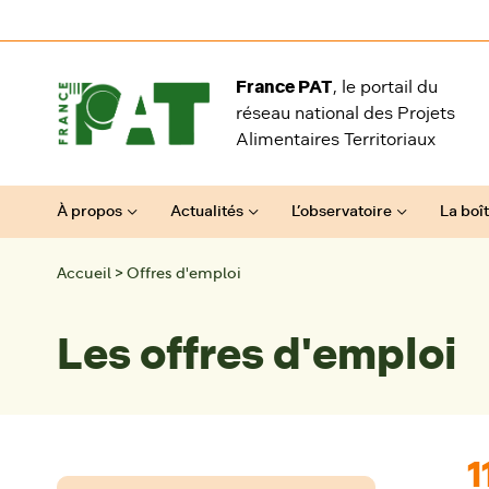
Aller au contenu
France PAT
, le portail du
réseau national des Projets
Alimentaires Territoriaux
À propos
Actualités
L’observatoire
La boît
Accueil
>
Offres d'emploi
Les offres d'emploi
1