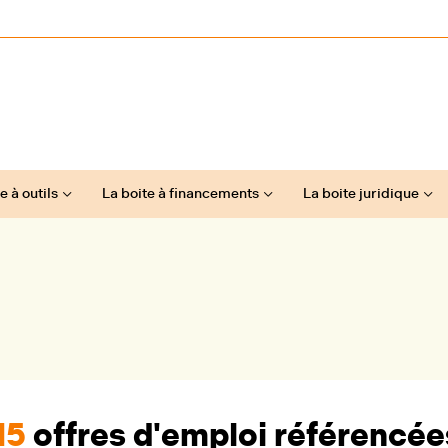
e à outils
La boite à financements
La boite juridique
15
offres d'emploi référencée