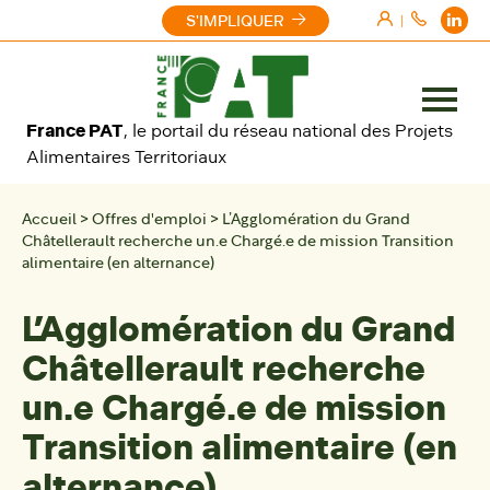
Aller au contenu
S'IMPLIQUER
|
Ouvrir
France PAT
, le portail du réseau national des Projets
le
Alimentaires Territoriaux
menu
Accueil
>
Offres d'emploi
>
L’Agglomération du Grand
Châtellerault recherche un.e Chargé.e de mission Transition
alimentaire (en alternance)
L’Agglomération du Grand
Châtellerault recherche
un.e Chargé.e de mission
Transition alimentaire (en
alternance)