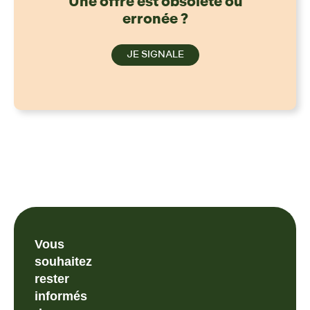
Une offre est obsolète ou
erronée ?
JE SIGNALE
Vous
souhaitez
rester
informés