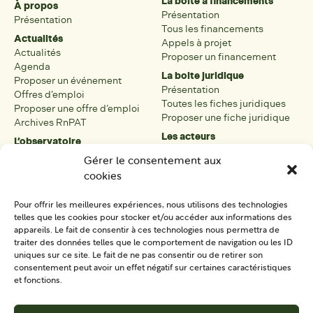
La boite à financements
À propos
Présentation
Présentation
Tous les financements
Actualités
Appels à projet
Actualités
Proposer un financement
Agenda
La boite juridique
Proposer un événement
Présentation
Offres d’emploi
Toutes les fiches juridiques
Proposer une offre d’emploi
Proposer une fiche juridique
Archives RnPAT
Les acteurs
L’observatoire
Présentation
Présentation de l’observatoire
Gérer le consentement aux
Tous les acteurs
Carte des PAT
cookies
Proposer une fiche acteur
Liste des PAT
Open data
Les réseaux régionaux
Pour offrir les meilleures expériences, nous utilisons des technologies
La boîte à outils
telles que les cookies pour stocker et/ou accéder aux informations des
Présentation
appareils. Le fait de consentir à ces technologies nous permettra de
Tous les outils
traiter des données telles que le comportement de navigation ou les ID
uniques sur ce site. Le fait de ne pas consentir ou de retirer son
Proposer un outil
consentement peut avoir un effet négatif sur certaines caractéristiques
et fonctions.
SE CONNECTER
CONTACT