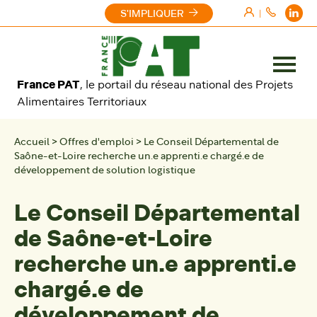
Aller au contenu
S'IMPLIQUER
|
Ouvrir
France PAT
, le portail du réseau national des Projets
le
Alimentaires Territoriaux
menu
Accueil
>
Offres d'emploi
>
Le Conseil Départemental de
Saône-et-Loire recherche un.e apprenti.e chargé.e de
développement de solution logistique
Le Conseil Départemental
de Saône-et-Loire
recherche un.e apprenti.e
chargé.e de
développement de