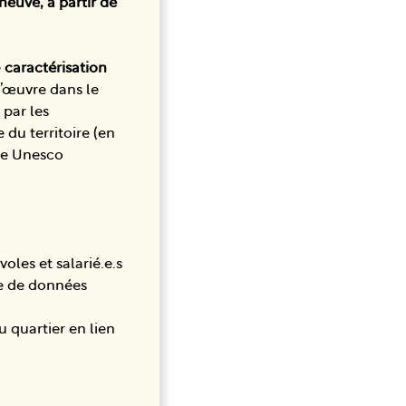
neuve, à partir de
e
caractérisation
l’œuvre dans le
 par les
e du territoire (en
ire Unesco
oles et salarié.e.s
ase de données
u quartier en lien