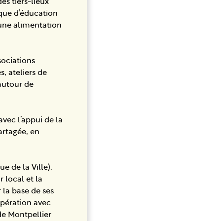
es tiers-lieux
ique d’éducation
 une alimentation
sociations
s, ateliers de
autour de
avec l’appui de la
artagée, en
e de la Ville).
r local et la
 la base de ses
oopération avec
de Montpellier