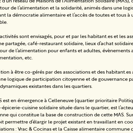
d’un réseau de Maisons de l’Alimentation Solidaire (MAS), d
our de l’alimentation et la solidarité, animés dans une log
ant la démocratie alimentaire et l’accès de toutes et tous à
ble.
activités sont envisagés, pour et par les habitant.es et les as
ne partagée, café-restaurant solidaire, lieux d’achat solidaire
utour de l’alimentation pour enfants et adultes, évènements 
imentation, etc.
tion à être co-gérés par des associations et des habitant.es 
 une logique de participation citoyenne et de gouvernance p
 dynamiques existantes dans les quartiers.
st en émergence à Celleneuve (quartier prioritaire Politiqu
-épicerie-cuisine solidaire située dans le quartier, est l’acteu
ne qui constitue la base de construction de cette MAS. Sur
it permettre d’élargir le projet existant en travaillant en c
iations : Vrac & Cocinas et la Caisse alimentaire commune 