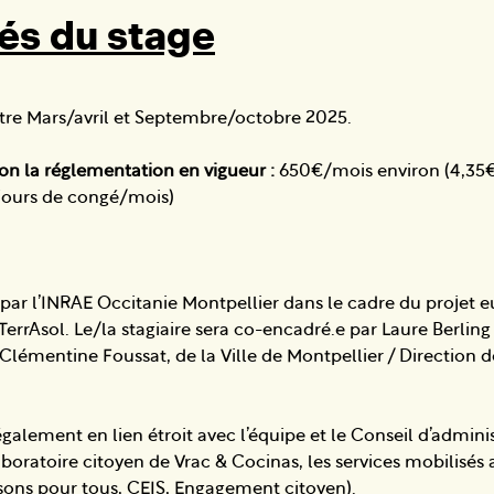
és du stage
ntre Mars/avril et Septembre/octobre 2025.
n la réglementation en vigueur :
650€/mois environ (4,35
jours de congé/mois)
é par l’INRAE Occitanie Montpellier dans le cadre du proje
errAsol. Le/la stagiaire sera co-encadré.e par Laure Berling
 Clémentine Foussat, de la Ville de Montpellier / Direction d
a également en lien étroit avec l’équipe et le Conseil d’admini
Laboratoire citoyen de Vrac & Cocinas, les services mobilisés 
isons pour tous, CEIS, Engagement citoyen).