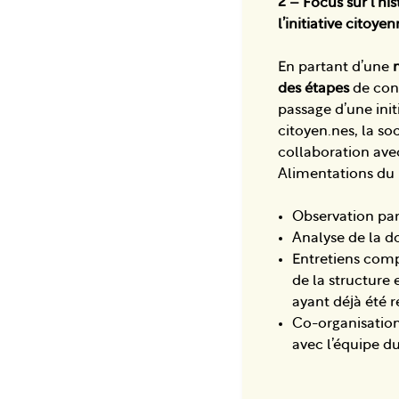
2 – Focus sur l’hi
l’initiative citoye
En partant d’une
des étapes
de cons
passage d’une init
citoyen.nes, la soc
collaboration ave
Alimentations du
Observation part
Analyse de la d
Entretiens compl
de la structure 
ayant déjà été r
Co-organisation 
avec l’équipe du