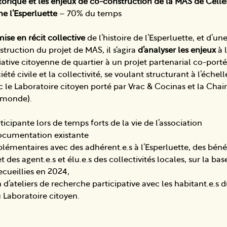
storique et les enjeux de co-construction de la MAS de Celle
nne l’Esperluette
– 70% du temps
mise en récit collective
de l’histoire de l’Esperluette, et d’un
truction du projet de MAS, il s‘agira
d’analyser les enjeux
à 
iative citoyenne de quartier à un projet partenarial co-porté
iété civile et la collectivité, se voulant structurant à l’échell
c le Laboratoire citoyen porté par Vrac & Cocinas et la Cha
 monde).
icipante lors de temps forts de la vie de l’association
ocumentation existante
émentaires avec des adhérent.e.s à l’Esperluette, des bénév
et des agent.e.s et élu.e.s des collectivités locales, sur la b
ecueillies en 2024,
d’ateliers de recherche participative avec les habitant.e.s d
 Laboratoire citoyen.