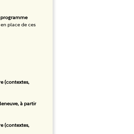
u programme
 en place de ces
re (contextes,
leneuve, à partir
re (contextes,