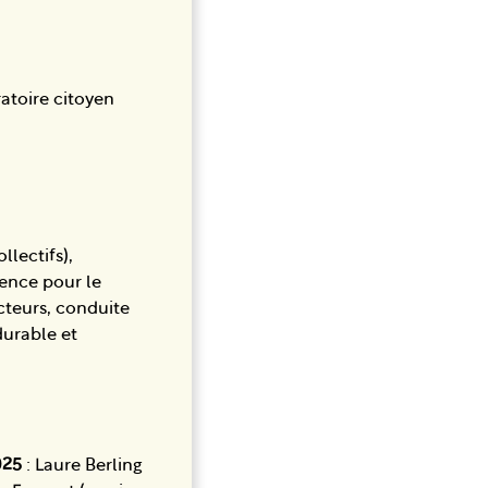
ratoire citoyen
llectifs),
tence pour le
cteurs, conduite
durable et
2025
: Laure Berling