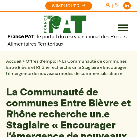
Aller au contenu
S'IMPLIQUER
|
Ouvrir
France PAT
, le portail du réseau national des Projets
le
Alimentaires Territoriaux
menu
Accueil
>
Offres d'emploi
>
La Communauté de communes
Entre Bièvre et Rhône recherche un.e Stagiaire « Encourager
l’émergence de nouveaux modes de commercialisation »
La Communauté de
communes Entre Bièvre et
Rhône recherche un.e
Stagiaire « Encourager
l’émergence de nouveaux