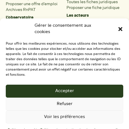
Toutes les fiches juridiques
Proposer une offre d’emploi
Proposer une fiche juridique
Archives RnPAT
Les acteurs
L’observatoire
Présentation
Présentation de l’observatoire
Gérer le consentement aux
Tous les acteurs
Carte des PAT
cookies
Proposer une fiche acteur
Liste des PAT
Open data
Les réseaux régionaux
Pour offrir les meilleures expériences, nous utilisons des technologies
La boîte à outils
telles que les cookies pour stocker et/ou accéder aux informations des
Présentation
appareils. Le fait de consentir à ces technologies nous permettra de
Tous les outils
traiter des données telles que le comportement de navigation ou les ID
uniques sur ce site. Le fait de ne pas consentir ou de retirer son
Proposer un outil
consentement peut avoir un effet négatif sur certaines caractéristiques
et fonctions.
SE CONNECTER
CONTACT
Accepter
S'IMPLIQUER
Refuser
Voir les préférences
Mentions
Politique de protection des données