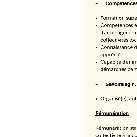
– Compétences p
Formation supér
Compétences et 
d’aménagement 
collectivités l
Connaissance de
appréciée
Capacité d’anim
démarches parti
– Savoirs agir :
Organisé(e), au
Rémunération
:
Rémunération stat
collectivité à la 