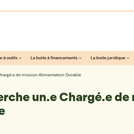
e à outils
La boite à financements
La boite juridique
Chargé.e de mission Alimentation Durable
erche un.e Chargé.e de
e