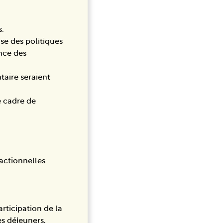
s.
e des politiques
nce des
taire seraient
e cadre de
dactionnelles
rticipation de la
es déjeuners,