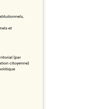
titutionnels,
nels et
itorial (par
ation citoyenne)
politique