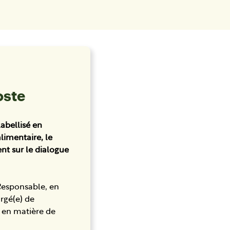
oste
labellisé en
alimentaire, le
ent sur le dialogue
 Responsable, en
rgé(e) de
e en matière de