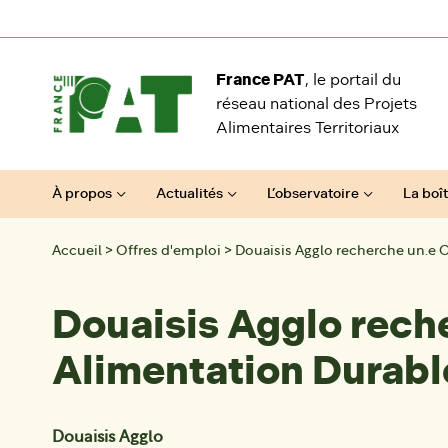
Aller au contenu
France PAT
, le portail du
réseau national des Projets
Alimentaires Territoriaux
À propos
Actualités
L’observatoire
La boît
Accueil
>
Offres d'emploi
>
Douaisis Agglo recherche un.e 
Douaisis Agglo rech
Alimentation Durabl
Douaisis Agglo