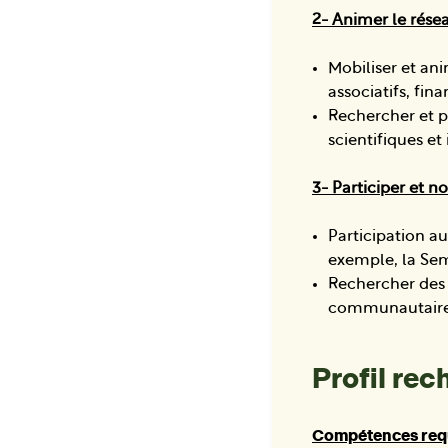
2- Animer le rése
Mobiliser et an
associatifs, fina
Rechercher et pr
scientifiques et
3- Participer et no
Participation au
exemple, la Sem
Rechercher des 
communautaire e
Profil re
Compétences requ