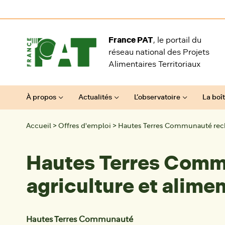
Aller au contenu
France PAT
, le portail du
réseau national des Projets
Alimentaires Territoriaux
À propos
Actualités
L’observatoire
La boît
Accueil
>
Offres d'emploi
>
Hautes Terres Communauté reche
Hautes Terres Commu
agriculture et alime
Hautes Terres Communauté