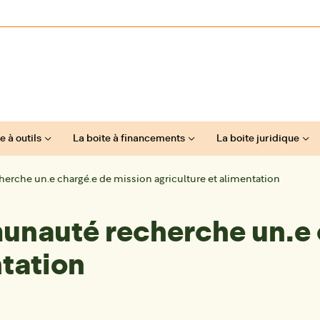
e à outils
La boite à financements
La boite juridique
rche un.e chargé.e de mission agriculture et alimentation
nauté recherche un.e 
ntation