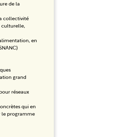
ure de la
a collectivité
ulturelle,
’alimentation, en
 (SNANC)
iques
mation grand
 pour réseaux
concrètes qui en
ur le programme