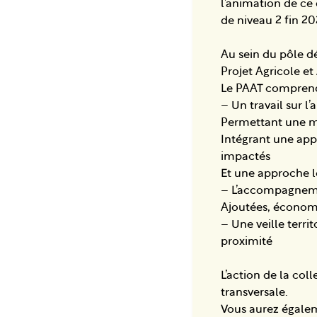
l’animation de ce 
de niveau 2 fin 20
Au sein du pôle d
Projet Agricole et 
Le PAAT comprend
– Un travail sur l
Permettant une me
Intégrant une app
impactés
Et une approche lo
– L’accompagnemen
Ajoutées, économ
– Une veille terri
proximité
L’action de la col
transversale.
Vous aurez égalem