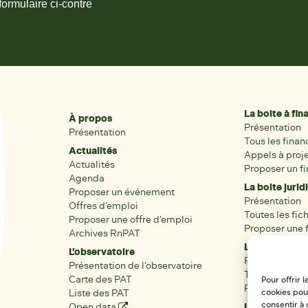
formulaire ci-contre
La boite à fi
À propos
Présentation
Présentation
Tous les fina
Actualités
Appels à proj
Actualités
Proposer un f
Agenda
La boite jurid
Proposer un événement
Présentation
Offres d’emploi
Toutes les fic
Proposer une offre d’emploi
Proposer une f
Archives RnPAT
Les acteurs
L’observatoire
Présentation
Présentation de l’observatoire
Tous les acteu
Carte des PAT
Pour offrir 
Proposer une 
Liste des PAT
cookies pour
Open data
Les réseaux r
consentir à 