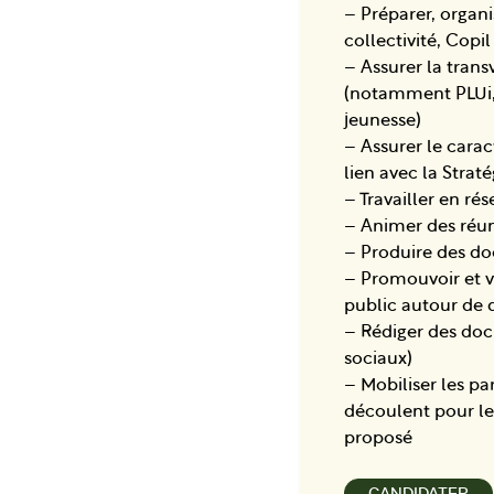
– Préparer, organi
collectivité, Copi
– Assurer la transv
(notamment PLUi,
jeunesse)
– Assurer le carac
lien avec la Strat
– Travailler en ré
– Animer des réuni
– Produire des do
– Promouvoir et v
public autour de 
– Rédiger des doc
sociaux)
– Mobiliser les pa
découlent pour le
proposé
CANDIDATER