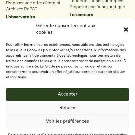
Toutes les fiches juridiques
Proposer une offre d’emploi
Proposer une fiche juridique
Archives RnPAT
Les acteurs
L’observatoire
Présentation
Présentation de l’observatoire
Gérer le consentement aux
Tous les acteurs
Carte des PAT
cookies
Proposer une fiche acteur
Liste des PAT
Open data
Les réseaux régionaux
Pour offrir les meilleures expériences, nous utilisons des technologies
La boîte à outils
telles que les cookies pour stocker et/ou accéder aux informations des
Présentation
appareils. Le fait de consentir à ces technologies nous permettra de
Tous les outils
traiter des données telles que le comportement de navigation ou les ID
uniques sur ce site. Le fait de ne pas consentir ou de retirer son
Proposer un outil
consentement peut avoir un effet négatif sur certaines caractéristiques
et fonctions.
SE CONNECTER
CONTACT
Accepter
S'IMPLIQUER
Refuser
Voir les préférences
Mentions
Politique de protection des données