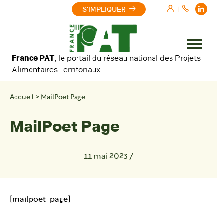
Aller au contenu
S'IMPLIQUER
|
Ouvrir
France PAT
, le portail du réseau national des Projets
le
Alimentaires Territoriaux
menu
Accueil
>
MailPoet Page
MailPoet Page
11 mai 2023
/
[mailpoet_page]