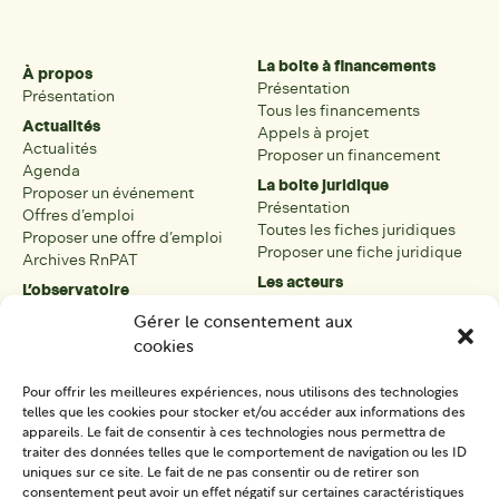
La boite à financements
À propos
Présentation
Présentation
Tous les financements
Actualités
Appels à projet
Actualités
Proposer un financement
Agenda
La boite juridique
Proposer un événement
Présentation
Offres d’emploi
Toutes les fiches juridiques
Proposer une offre d’emploi
Proposer une fiche juridique
Archives RnPAT
Les acteurs
L’observatoire
Présentation
Présentation de l’observatoire
Gérer le consentement aux
Tous les acteurs
Carte des PAT
cookies
Proposer une fiche acteur
Liste des PAT
Open data
Les réseaux régionaux
Pour offrir les meilleures expériences, nous utilisons des technologies
La boîte à outils
telles que les cookies pour stocker et/ou accéder aux informations des
Présentation
appareils. Le fait de consentir à ces technologies nous permettra de
Tous les outils
traiter des données telles que le comportement de navigation ou les ID
uniques sur ce site. Le fait de ne pas consentir ou de retirer son
Proposer un outil
consentement peut avoir un effet négatif sur certaines caractéristiques