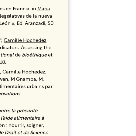
les en Francia, in
Maria
legislativas de la nueva
 León », Ed. Aranzadi, 50
*,
Camille Hochedez
,
ndicators: Assessing the
tional
de
bioéthique
et
118
.
l, Camille Hochedez,
unven, M Gnamba, M.
limentaires urbains par
novations
ontre la précarité
 l’aide alimentaire à
on : nourrir, soigner,
de Droit et de Science