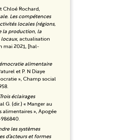
et Chloé Rochard,
ocale. Les compétences
tivités locales (régions,
la production, la
 locaux
, actualisation
n mai 2021, [hal-
 démocratie alimentaire
aturel et P. N Diaye
émocratie », Champ social
958.
Trois éclairages
l G. (dir.) « Manger au
s alimentaires », Apogée
3-986840.
dre les systèmes
es d’acteurs et formes