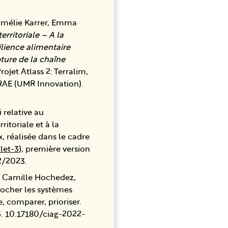
Amélie Karrer, Emma
erritoriale – A la
ilience alimentaire
pture de la chaîne
rojet Atlass 2: Terralim,
RAE (UMR Innovation).
 relative au
itoriale et à la
x, réalisée dans le cadre
olet-3
), première version
2/2023.
, Camille Hochedez,
rocher les systèmes
e, comparer, prioriser.
. ‌10.17180/ciag-2022-