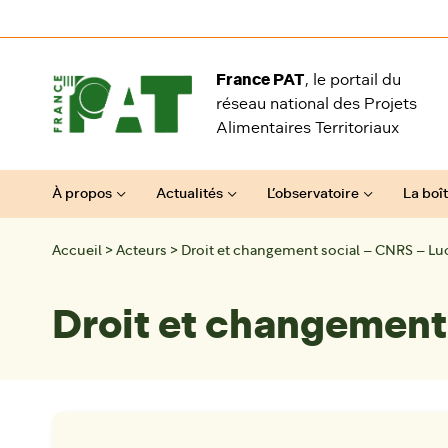
Aller au contenu
France PAT
, le portail du
réseau national des Projets
Alimentaires Territoriaux
À propos
Actualités
L’observatoire
La boît
Accueil
>
Acteurs
>
Droit et changement social – CNRS – Lu
Droit et changement