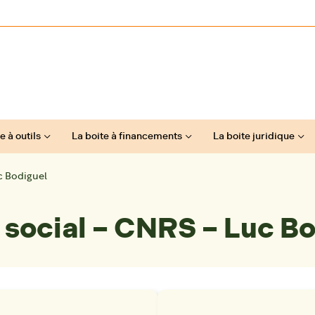
e à outils
La boite à financements
La boite juridique
c Bodiguel
 social – CNRS – Luc B