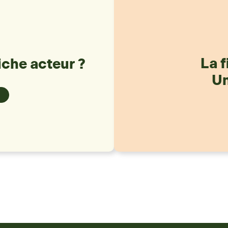
La f
iche acteur ?
Un