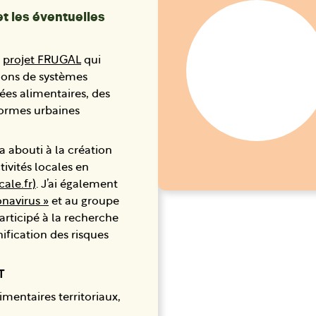
et les éventuelles
e
projet FRUGAL
qui
utions de systèmes
ées alimentaires, des
formes urbaines
a abouti à la création
ivités locales en
ale.fr)
. J’ai également
navirus »
et au groupe
participé à la recherche
nification des risques
AT
imentaires territoriaux,