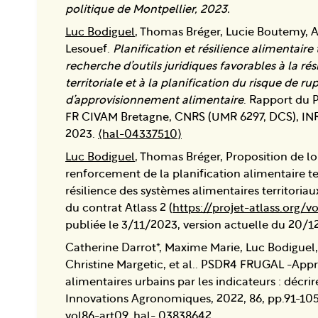
politique de Montpellier, 2023.
Luc Bodiguel
, Thomas Bréger, Lucie Boutemy, 
Lesouef.
Planification et résilience alimentaire t
recherche d’outils juridiques favorables à la rés
territoriale et à la planification du risque de ru
d’approvisionnement alimentaire
. Rapport du P
FR CIVAM Bretagne, CNRS (UMR 6297, DCS), IN
2023.
⟨hal-04337510⟩
Luc Bodiguel
, Thomas Bréger, Proposition de loi
renforcement de la planification alimentaire terr
résilience des systèmes alimentaires territoriau
du contrat Atlass 2 (
https://projet-atlass.org/v
publiée le 3/11/2023, version actuelle du 20/1
Catherine Darrot*, Maxime Marie, Luc Bodiguel
Christine Margetic, et al.. PSDR4 FRUGAL -App
alimentaires urbains par les indicateurs : décrir
Innovations Agronomiques, 2022, 86, pp.91-105
vol86-art09‌. ‌hal- 03838642‌