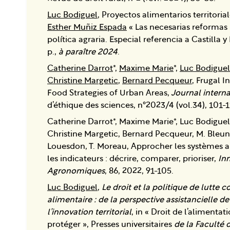
Luc Bodiguel
, Proyectos alimentarios territoria
Esther Muñiz Espada
« Las necesarias reformas 
política agraria. Especial referencia a Castilla y
p.,
à paraître 2024
.
Catherine Darrot
*,
Maxime Marie
*,
Luc Bodiguel
Christine Margetic
,
Bernard Pecqueur
, Frugal I
Food Strategies of Urban Areas,
Journal interna
d’éthique des sciences, n°2023/4 (vol.34), 101-
Catherine Darrot*, Maxime Marie*, Luc Bodigue
Christine Margetic, Bernard Pecqueur, M. Ble
Louesdon, T. Moreau, Approcher les systèmes a
les indicateurs : décrire, comparer, prioriser,
In
Agronomiques
, 86, 2022, 91-105.
Luc Bodiguel
,
Le droit et la politique de lutte c
alimentaire : de la perspective assistancielle de
l’innovation territorial
, in « Droit de l’alimentati
protéger », Presses universitaires
de la Faculté 