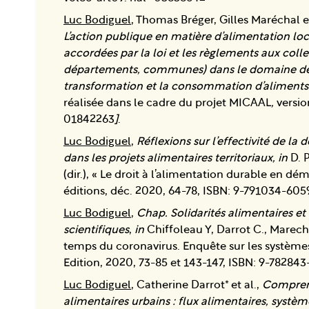
Luc Bodiguel
, Thomas Bréger, Gilles Maréchal 
L’action publique en matière d’alimentation l
accordées par la loi et les règlements aux collec
départements, communes) dans le domaine de 
transformation et la consommation d’aliments
réalisée dans le cadre du projet MICAAL
,
versio
01842263
]
.
Luc Bodiguel
,
Réflexions sur l’effectivité de la
dans les projets alimentaires territoriaux,
in
D. P
(dir.), « Le droit à l’alimentation durable en d
éditions, déc. 2020, 64-78, ISBN: 9-791034-605
Luc Bodiguel
,
Chap. Solidarités alimentaires et 
scientifiques
,
in
Chiffoleau Y, Darrot C., Marecha
temps du coronavirus. Enquête sur les système
Edition, 2020, 73-85 et 143-147, ISBN: 9-78284
Luc Bodiguel
, Catherine Darrot* et al.,
Compren
alimentaires urbains : flux alimentaires, systèm