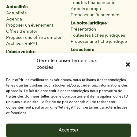
Tous les financements
Actualités
Appels à projet
Actualités
Proposer un financement
Agenda
La boite juridique
Proposer un événement
Présentation
Offres d’emploi
Toutes les fiches juridiques
Proposer une offre d’emploi
Proposer une fiche juridique
Archives RnPAT
Les acteurs
L’observatoire
Présentation
Présentation de l’observatoire
Gérer le consentement aux
Tous les acteurs
Carte des PAT
cookies
Proposer une fiche acteur
Liste des PAT
Open data
Les réseaux régionaux
Pour offrir les meilleures expériences, nous utilisons des technologies
La boîte à outils
telles que les cookies pour stocker et/ou accéder aux informations des
Présentation
appareils. Le fait de consentir à ces technologies nous permettra de
Tous les outils
traiter des données telles que le comportement de navigation ou les ID
uniques sur ce site. Le fait de ne pas consentir ou de retirer son
Proposer un outil
consentement peut avoir un effet négatif sur certaines caractéristiques
et fonctions.
SE CONNECTER
CONTACT
Accepter