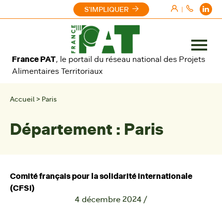
Aller au contenu
S'IMPLIQUER
|
Ouvrir
France PAT
, le portail du réseau national des Projets
le
Alimentaires Territoriaux
menu
Accueil
>
Paris
Département :
Paris
Comité français pour la solidarité internationale
(CFSI)
4 décembre 2024
/