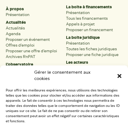
La boite à financements
À propos
Présentation
Présentation
Tous les financements
Actualités
Appels à projet
Actualités
Proposer un financement
Agenda
La boite juridique
Proposer un événement
Présentation
Offres d’emploi
Toutes les fiches juridiques
Proposer une offre d’emploi
Proposer une fiche juridique
Archives RnPAT
Les acteurs
L’observatoire
Présentation
Présentation de l’observatoire
Gérer le consentement aux
Tous les acteurs
Carte des PAT
cookies
Proposer une fiche acteur
Liste des PAT
Open data
Les réseaux régionaux
Pour offrir les meilleures expériences, nous utilisons des technologies
La boîte à outils
telles que les cookies pour stocker et/ou accéder aux informations des
Présentation
appareils. Le fait de consentir à ces technologies nous permettra de
Tous les outils
traiter des données telles que le comportement de navigation ou les ID
uniques sur ce site. Le fait de ne pas consentir ou de retirer son
Proposer un outil
consentement peut avoir un effet négatif sur certaines caractéristiques
et fonctions.
SE CONNECTER