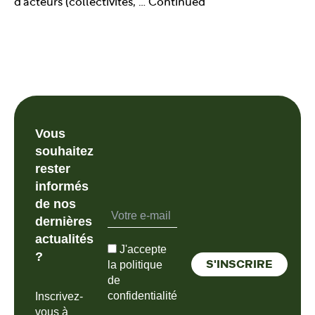
d'acteurs (collectivités, …
Continued
Vous
souhaitez
rester
informés
de nos
dernières
actualités
J'accepte
?
la politique
de
confidentialité
Inscrivez-
vous à