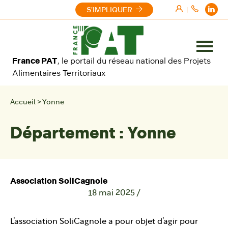
Aller au contenu
S'IMPLIQUER
|
Ouvrir
France PAT
, le portail du réseau national des Projets
le
Alimentaires Territoriaux
menu
Accueil
>
Yonne
Département :
Yonne
Association SoliCagnole
18 mai 2025
/
L’association SoliCagnole a pour objet d’agir pour