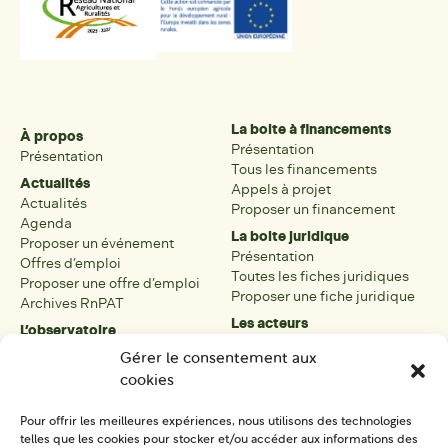
La boite à financements
À propos
Présentation
Présentation
Tous les financements
Actualités
Appels à projet
Actualités
Proposer un financement
Agenda
La boite juridique
Proposer un événement
Présentation
Offres d’emploi
Toutes les fiches juridiques
Proposer une offre d’emploi
Proposer une fiche juridique
Archives RnPAT
Les acteurs
L’observatoire
Présentation
Présentation de l’observatoire
Gérer le consentement aux
Tous les acteurs
Carte des PAT
cookies
Proposer une fiche acteur
Liste des PAT
Open data
Les réseaux régionaux
Pour offrir les meilleures expériences, nous utilisons des technologies
La boîte à outils
telles que les cookies pour stocker et/ou accéder aux informations des