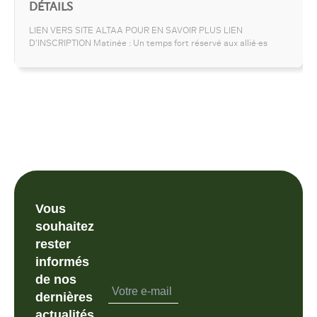
DÉTAILS
LIEN VERS SITE ALTAA POUR EN SAVOIR PLUS LIEN
D’INSCRIPTION Matinée : Un temps fort réservé aux allié·es
Vous
souhaitez
rester
informés
de nos
dernières
actualités