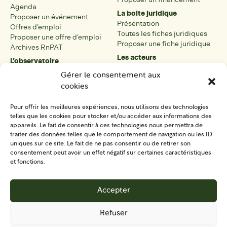
Agenda
La boite juridique
Proposer un événement
Présentation
Offres d’emploi
Toutes les fiches juridiques
Proposer une offre d’emploi
Proposer une fiche juridique
Archives RnPAT
Les acteurs
L’observatoire
Présentation
Présentation de l’observatoire
Gérer le consentement aux
Tous les acteurs
Carte des PAT
cookies
Proposer une fiche acteur
Liste des PAT
Open data
Les réseaux régionaux
Pour offrir les meilleures expériences, nous utilisons des technologies
La boîte à outils
telles que les cookies pour stocker et/ou accéder aux informations des
Présentation
appareils. Le fait de consentir à ces technologies nous permettra de
Tous les outils
traiter des données telles que le comportement de navigation ou les ID
uniques sur ce site. Le fait de ne pas consentir ou de retirer son
Proposer un outil
consentement peut avoir un effet négatif sur certaines caractéristiques
et fonctions.
SE CONNECTER
CONTACT
Accepter
S'IMPLIQUER
Refuser