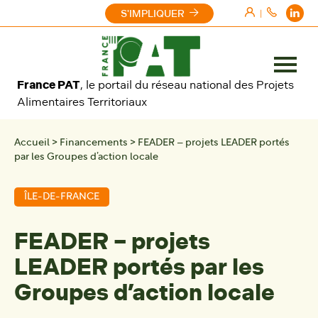
Aller au contenu
S'IMPLIQUER
|
Ouvrir
France PAT
, le portail du réseau national des Projets
le
Alimentaires Territoriaux
menu
Accueil
>
Financements
>
FEADER – projets LEADER portés
par les Groupes d’action locale
ÎLE-DE-FRANCE
FEADER – projets
LEADER portés par les
Groupes d’action locale