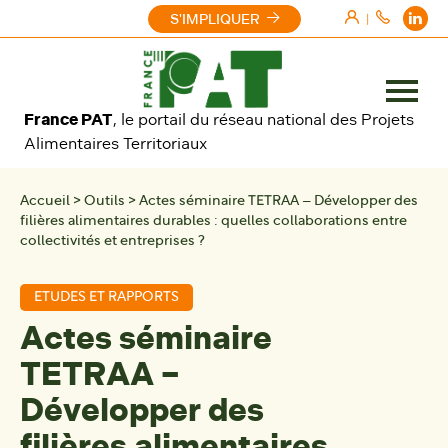
Aller au contenu
S'IMPLIQUER
|
Ouvrir
France PAT
, le portail du réseau national des Projets
le
Alimentaires Territoriaux
menu
Accueil
>
Outils
>
Actes séminaire TETRAA – Développer des
filières alimentaires durables : quelles collaborations entre
collectivités et entreprises ?
ETUDES ET RAPPORTS
Actes séminaire
TETRAA –
Développer des
filières alimentaires