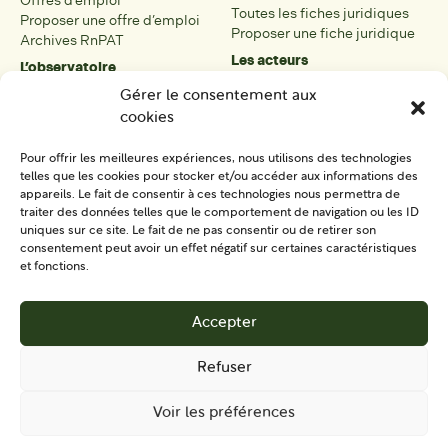
Offres d’emploi
Toutes les fiches juridiques
Proposer une offre d’emploi
Proposer une fiche juridique
Archives RnPAT
Les acteurs
L’observatoire
Présentation
Présentation de l’observatoire
Gérer le consentement aux
Tous les acteurs
Carte des PAT
cookies
Proposer une fiche acteur
Liste des PAT
Open data
Les réseaux régionaux
Pour offrir les meilleures expériences, nous utilisons des technologies
La boîte à outils
telles que les cookies pour stocker et/ou accéder aux informations des
Présentation
appareils. Le fait de consentir à ces technologies nous permettra de
Tous les outils
traiter des données telles que le comportement de navigation ou les ID
uniques sur ce site. Le fait de ne pas consentir ou de retirer son
Proposer un outil
consentement peut avoir un effet négatif sur certaines caractéristiques
et fonctions.
SE CONNECTER
CONTACT
Accepter
S'IMPLIQUER
Refuser
Voir les préférences