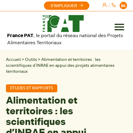
Aller au contenu
S'IMPLIQUER
|
Ouvrir
France PAT
, le portail du réseau national des Projets
le
Alimentaires Territoriaux
menu
Accueil
>
Outils
>
Alimentation et territoires : les
scientifiques d’INRAE en appui des projets alimentaires
territoriaux
ETUDES ET RAPPORTS
Alimentation et
territoires : les
scientifiques
d’INRAE en appui