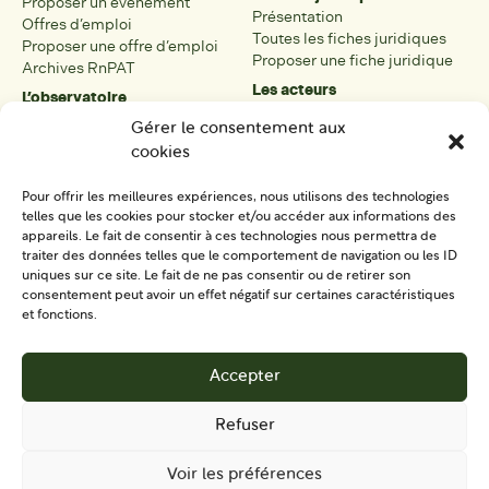
Proposer un événement
Présentation
Offres d’emploi
Toutes les fiches juridiques
Proposer une offre d’emploi
Proposer une fiche juridique
Archives RnPAT
Les acteurs
L’observatoire
Présentation
Présentation de l’observatoire
Gérer le consentement aux
Tous les acteurs
Carte des PAT
cookies
Proposer une fiche acteur
Liste des PAT
Open data
Les réseaux régionaux
Pour offrir les meilleures expériences, nous utilisons des technologies
La boîte à outils
telles que les cookies pour stocker et/ou accéder aux informations des
Présentation
appareils. Le fait de consentir à ces technologies nous permettra de
Tous les outils
traiter des données telles que le comportement de navigation ou les ID
uniques sur ce site. Le fait de ne pas consentir ou de retirer son
Proposer un outil
consentement peut avoir un effet négatif sur certaines caractéristiques
et fonctions.
SE CONNECTER
CONTACT
Accepter
S'IMPLIQUER
Refuser
Voir les préférences