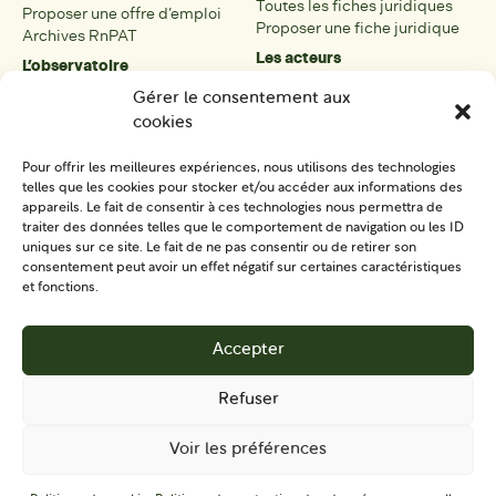
Toutes les fiches juridiques
Proposer une offre d’emploi
Proposer une fiche juridique
Archives RnPAT
Les acteurs
L’observatoire
Présentation
Présentation de l’observatoire
Gérer le consentement aux
Tous les acteurs
Carte des PAT
cookies
Proposer une fiche acteur
Liste des PAT
Open data
Les réseaux régionaux
Pour offrir les meilleures expériences, nous utilisons des technologies
La boîte à outils
telles que les cookies pour stocker et/ou accéder aux informations des
Présentation
appareils. Le fait de consentir à ces technologies nous permettra de
Tous les outils
traiter des données telles que le comportement de navigation ou les ID
uniques sur ce site. Le fait de ne pas consentir ou de retirer son
Proposer un outil
consentement peut avoir un effet négatif sur certaines caractéristiques
et fonctions.
SE CONNECTER
CONTACT
Accepter
S'IMPLIQUER
Refuser
Voir les préférences
Mentions
Politique de protection des données