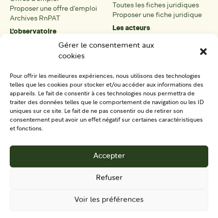
Toutes les fiches juridiques
Proposer une offre d’emploi
Proposer une fiche juridique
Archives RnPAT
Les acteurs
L’observatoire
Présentation
Présentation de l’observatoire
Gérer le consentement aux
Tous les acteurs
Carte des PAT
cookies
Proposer une fiche acteur
Liste des PAT
Open data
Les réseaux régionaux
Pour offrir les meilleures expériences, nous utilisons des technologies
La boîte à outils
telles que les cookies pour stocker et/ou accéder aux informations des
Présentation
appareils. Le fait de consentir à ces technologies nous permettra de
Tous les outils
traiter des données telles que le comportement de navigation ou les ID
uniques sur ce site. Le fait de ne pas consentir ou de retirer son
Proposer un outil
consentement peut avoir un effet négatif sur certaines caractéristiques
et fonctions.
SE CONNECTER
CONTACT
Accepter
S'IMPLIQUER
Refuser
Voir les préférences
Mentions
Politique de protection des données