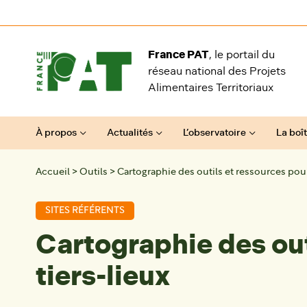
Aller au contenu
France PAT
, le portail du
réseau national des Projets
Alimentaires Territoriaux
À propos
Actualités
L’observatoire
La boît
Accueil
>
Outils
>
Cartographie des outils et ressources pour 
SITES RÉFÉRENTS
Cartographie des out
tiers-lieux