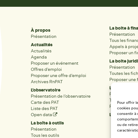
La boite à fi
À propos
Présentation
Présentation
Tous les fina
Actualités
Appels à proj
Actualités
Proposer un f
Agenda
La boite jurid
Proposer un événement
Présentation
Offres d’emploi
Toutes les fic
Proposer une offre d’emploi
Proposer une f
Archives RnPAT
Les acteurs
L’observatoire
Présentation
Présentation de l’observatoire
Tous les acteu
Carte des PAT
Pour offrir 
Proposer une 
Liste des PAT
cookies pour
Open data
Les réseaux r
consentir à 
comportement
La boîte à outils
ou de retire
Présentation
caractéristi
Tous les outils