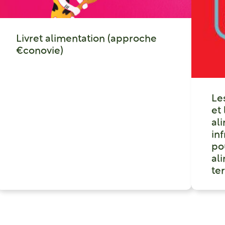
Livret alimentation (approche
€conovie)
Le
et
al
in
po
ali
ter