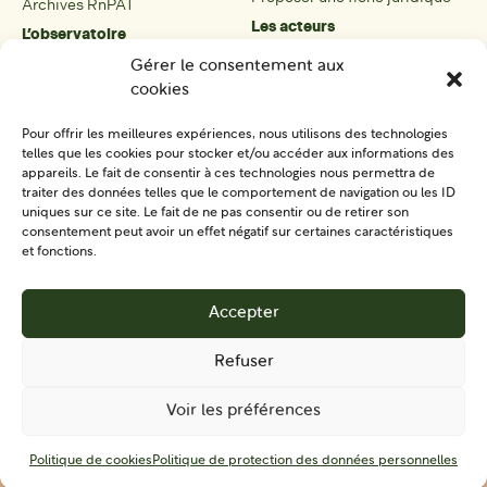
Archives RnPAT
Les acteurs
L’observatoire
Présentation
Présentation de l’observatoire
Gérer le consentement aux
Tous les acteurs
Carte des PAT
cookies
Proposer une fiche acteur
Liste des PAT
Open data
Les réseaux régionaux
Pour offrir les meilleures expériences, nous utilisons des technologies
La boîte à outils
telles que les cookies pour stocker et/ou accéder aux informations des
Présentation
appareils. Le fait de consentir à ces technologies nous permettra de
Tous les outils
traiter des données telles que le comportement de navigation ou les ID
uniques sur ce site. Le fait de ne pas consentir ou de retirer son
Proposer un outil
consentement peut avoir un effet négatif sur certaines caractéristiques
et fonctions.
SE CONNECTER
CONTACT
Accepter
S'IMPLIQUER
Refuser
Voir les préférences
Mentions
Politique de protection des données
CGU
Politique de cookies
Politique de protection des données personnelles
légales
personnelles