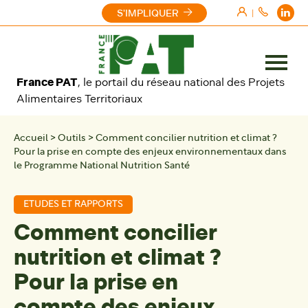
Aller au contenu
S'IMPLIQUER
|
Ouvrir
France PAT
, le portail du réseau national des Projets
le
Alimentaires Territoriaux
menu
Accueil
>
Outils
>
Comment concilier nutrition et climat ?
Pour la prise en compte des enjeux environnementaux dans
le Programme National Nutrition Santé
ETUDES ET RAPPORTS
Comment concilier
nutrition et climat ?
Pour la prise en
compte des enjeux