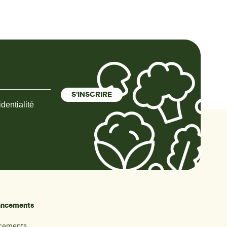
dentialité
nancements
ncements