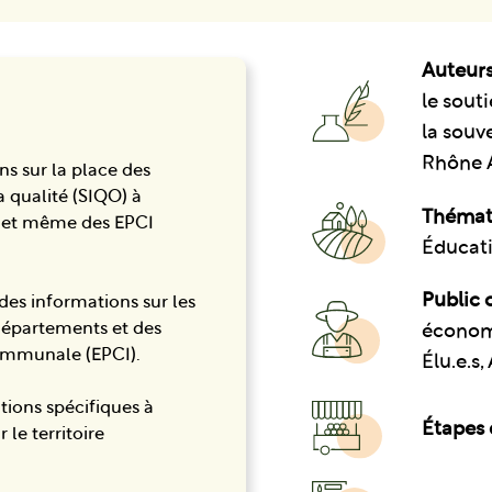
Auteurs
le souti
la souv
Rhône 
ns sur la place des
la qualité (SIQO) à
Thémat
le et même des EPCI
Éducati
Public c
des informations sur les
 départements et des
économiq
ommunale (EPCI).
Élu.e.s
tions spécifiques à
Étapes 
 le territoire