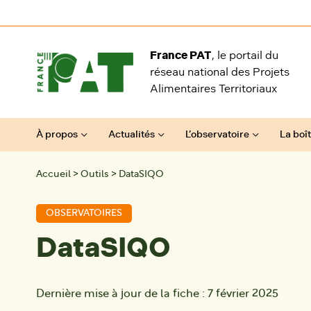
Aller au contenu
France PAT
, le portail du
réseau national des Projets
Alimentaires Territoriaux
À propos
Actualités
L’observatoire
La boît
Accueil
>
Outils
>
DataSIQO
OBSERVATOIRES
DataSIQO
Dernière mise à jour de la fiche :
7 février 2025