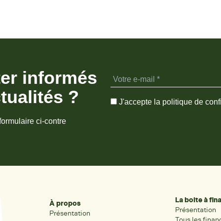
ter informés
tualités ?
J'accepte la politique de confi
formulaire ci-contre
La boite à fi
À propos
Présentation
Présentation
Tous les fina