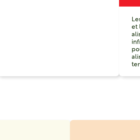
Le
et
al
in
po
ali
ter