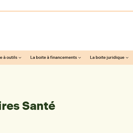
e à outils
La boite à financements
La boite juridique
ires Santé