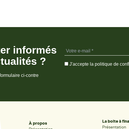
ter informés
tualités ?
J'accepte la politique de confi
formulaire ci-contre
La boite à fi
À propos
Présentation