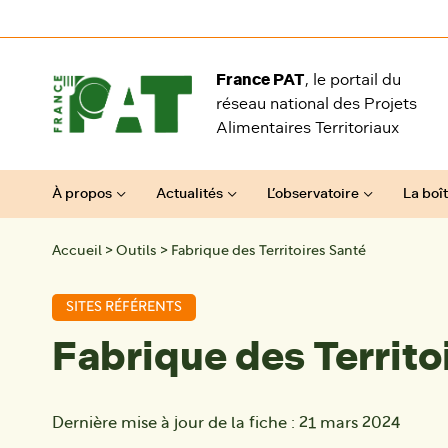
Aller au contenu
France PAT
, le portail du
réseau national des Projets
Alimentaires Territoriaux
À propos
Actualités
L’observatoire
La boît
Accueil
>
Outils
>
Fabrique des Territoires Santé
SITES RÉFÉRENTS
Fabrique des Territo
Dernière mise à jour de la fiche :
21 mars 2024