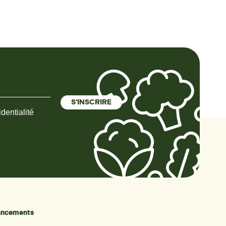
dentialité
nancements