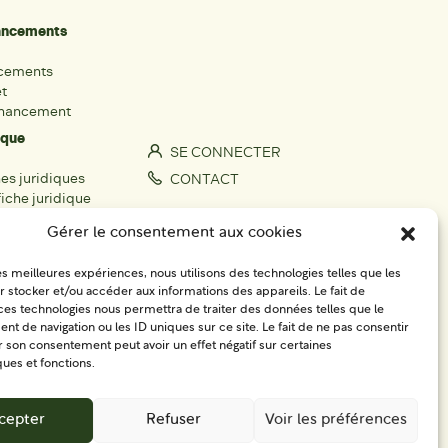
nancements
ncements
et
inancement
ique
SE CONNECTER
hes juridiques
CONTACT
iche juridique
S'IMPLIQUER
Gérer le consentement aux cookies
rs
les meilleures expériences, nous utilisons des technologies telles que les
fiche acteur
 stocker et/ou accéder aux informations des appareils. Le fait de
ces technologies nous permettra de traiter des données telles que le
égionaux
 de navigation ou les ID uniques sur ce site. Le fait de ne pas consentir
r son consentement peut avoir un effet négatif sur certaines
ques et fonctions.
cepter
Refuser
Voir les préférences