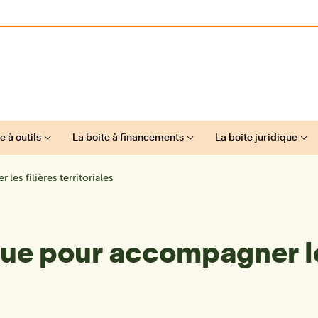
e à outils
La boite à financements
La boite juridique
s filières territoriales
e pour accompagner les