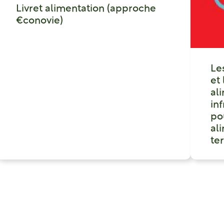
Livret alimentation (approche
€conovie)
Le
et
al
in
po
ali
ter