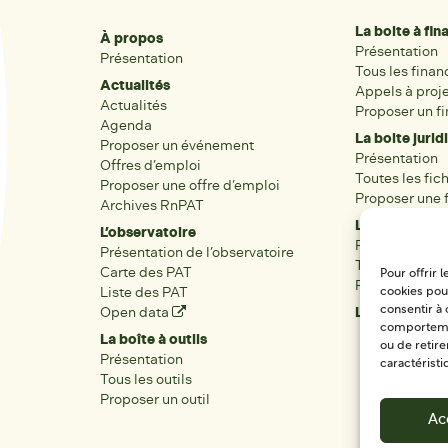
La boite à fi
À propos
Présentation
Présentation
Tous les fina
Actualités
Appels à proj
Actualités
Proposer un f
Agenda
La boite jurid
Proposer un événement
Présentation
Offres d’emploi
Toutes les fic
Proposer une offre d’emploi
Proposer une f
Archives RnPAT
Les acteurs
L’observatoire
Présentation
Présentation de l’observatoire
Tous les acteu
Carte des PAT
Pour offrir 
Proposer une 
Liste des PAT
cookies pour
consentir à 
Open data
Les réseaux r
comportement
La boîte à outils
ou de retire
Présentation
caractéristi
Tous les outils
Proposer un outil
Ac