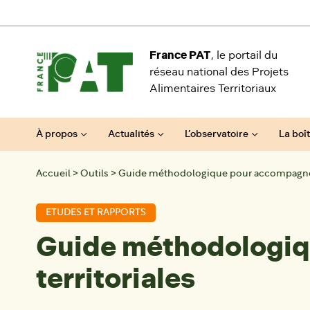
Aller au contenu
France PAT
, le portail du
réseau national des Projets
Alimentaires Territoriaux
À propos
Actualités
L’observatoire
La boît
Accueil
>
Outils
>
Guide méthodologique pour accompagner le
ETUDES ET RAPPORTS
Guide méthodologiqu
territoriales