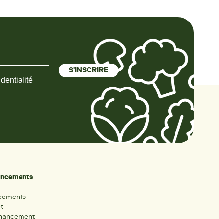
dentialité
nancements
ncements
et
inancement