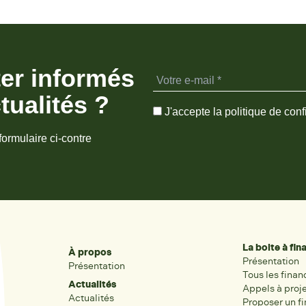
ter informés
tualités ?
J'accepte la politique de confi
formulaire ci-contre
La boite à fi
À propos
Présentation
Présentation
Tous les fina
Actualités
Appels à proj
Actualités
Proposer un f