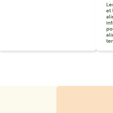
Le
et
al
in
po
ali
ter