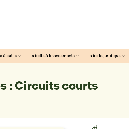
e à outils
La boite à financements
La boite juridique
s : Circuits courts