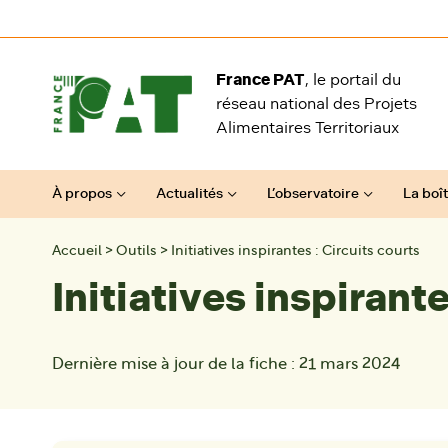
Aller au contenu
France PAT
, le portail du
réseau national des Projets
Alimentaires Territoriaux
À propos
Actualités
L’observatoire
La boît
Accueil
>
Outils
>
Initiatives inspirantes : Circuits courts
Initiatives inspirante
Dernière mise à jour de la fiche :
21 mars 2024