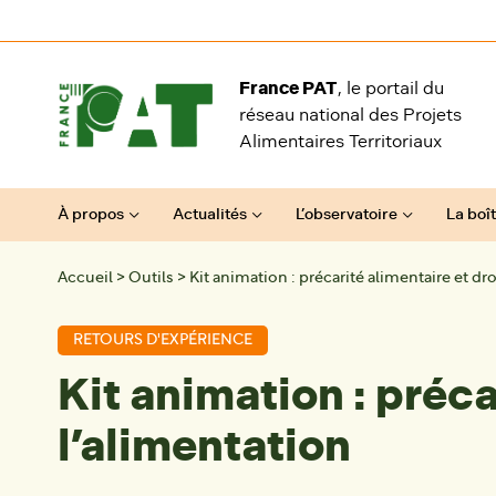
Aller au contenu
France PAT
, le portail du
réseau national des Projets
Alimentaires Territoriaux
À propos
Actualités
L’observatoire
La boît
Accueil
>
Outils
>
Kit animation : précarité alimentaire et dro
RETOURS D'EXPÉRIENCE
Kit animation : préca
l’alimentation