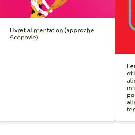
Livret alimentation (approche
€conovie)
Le
et
al
in
po
ali
ter