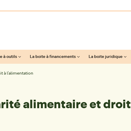
e à outils
La boite à financements
La boite juridique
it à l’alimentation
rité alimentaire et droit