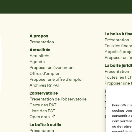
La boite à fi
À propos
Présentation
Présentation
Tous les fina
Actualités
Appels à proj
Actualités
Proposer un f
Agenda
La boite jurid
Proposer un événement
Présentation
Offres d’emploi
Toutes les fic
Proposer une offre d’emploi
Proposer une f
Archives RnPAT
Les acteurs
L’observatoire
Présentation
Présentation de l’observatoire
Tous les acteu
Carte des PAT
Pour offrir 
Proposer une 
Liste des PAT
cookies pour
Open data
Les réseaux r
consentir à 
comportement
La boîte à outils
ou de retire
Présentation