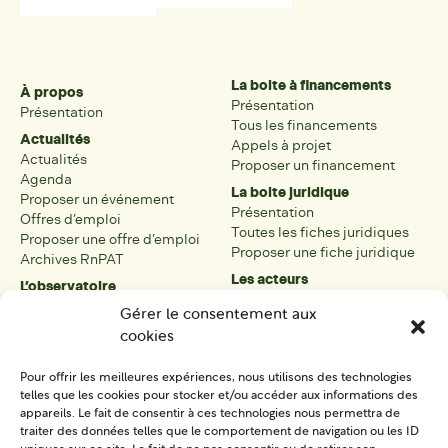
La boite à financements
À propos
Présentation
Présentation
Tous les financements
Actualités
Appels à projet
Actualités
Proposer un financement
Agenda
La boite juridique
Proposer un événement
Présentation
Offres d’emploi
Toutes les fiches juridiques
Proposer une offre d’emploi
Proposer une fiche juridique
Archives RnPAT
Les acteurs
L’observatoire
Présentation
Présentation de l’observatoire
Gérer le consentement aux
Tous les acteurs
Carte des PAT
cookies
Proposer une fiche acteur
Liste des PAT
Open data
Les réseaux régionaux
Pour offrir les meilleures expériences, nous utilisons des technologies
La boîte à outils
telles que les cookies pour stocker et/ou accéder aux informations des
Présentation
appareils. Le fait de consentir à ces technologies nous permettra de
Tous les outils
traiter des données telles que le comportement de navigation ou les ID