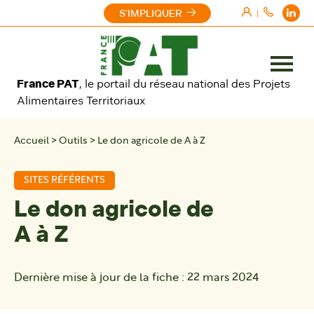
Aller au contenu
S'IMPLIQUER
|
Ouvrir
France PAT
, le portail du réseau national des Projets
le
Alimentaires Territoriaux
menu
Accueil
>
Outils
>
Le don agricole de A à Z
SITES RÉFÉRENTS
Le don agricole de
A à Z
Dernière mise à jour de la fiche :
22 mars 2024