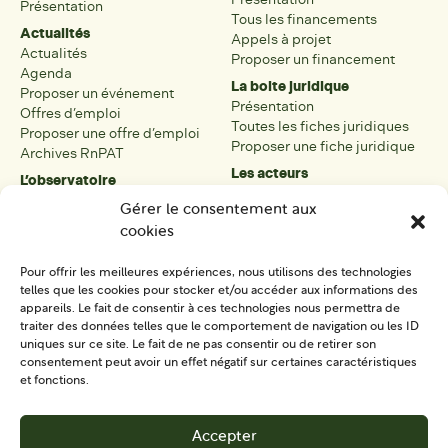
Présentation
Tous les financements
Actualités
Appels à projet
Actualités
Proposer un financement
Agenda
La boite juridique
Proposer un événement
Présentation
Offres d’emploi
Toutes les fiches juridiques
Proposer une offre d’emploi
Proposer une fiche juridique
Archives RnPAT
Les acteurs
L’observatoire
Présentation
Présentation de l’observatoire
Gérer le consentement aux
Tous les acteurs
Carte des PAT
cookies
Proposer une fiche acteur
Liste des PAT
Open data
Les réseaux régionaux
Pour offrir les meilleures expériences, nous utilisons des technologies
La boîte à outils
telles que les cookies pour stocker et/ou accéder aux informations des
Présentation
appareils. Le fait de consentir à ces technologies nous permettra de
Tous les outils
traiter des données telles que le comportement de navigation ou les ID
uniques sur ce site. Le fait de ne pas consentir ou de retirer son
Proposer un outil
consentement peut avoir un effet négatif sur certaines caractéristiques
et fonctions.
SE CONNECTER
CONTACT
Accepter