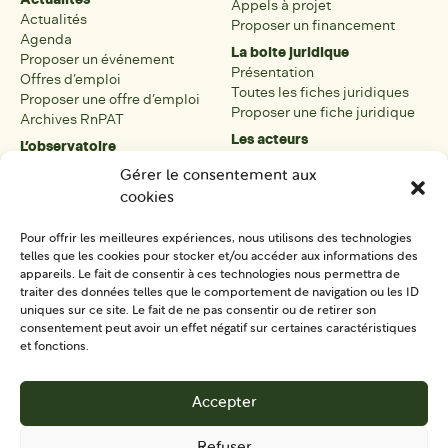
Appels à projet
Actualités
Proposer un financement
Agenda
La boite juridique
Proposer un événement
Présentation
Offres d’emploi
Toutes les fiches juridiques
Proposer une offre d’emploi
Proposer une fiche juridique
Archives RnPAT
Les acteurs
L’observatoire
Présentation
Présentation de l’observatoire
Gérer le consentement aux
Tous les acteurs
Carte des PAT
cookies
Proposer une fiche acteur
Liste des PAT
Open data
Les réseaux régionaux
Pour offrir les meilleures expériences, nous utilisons des technologies
La boîte à outils
telles que les cookies pour stocker et/ou accéder aux informations des
Présentation
appareils. Le fait de consentir à ces technologies nous permettra de
Tous les outils
traiter des données telles que le comportement de navigation ou les ID
uniques sur ce site. Le fait de ne pas consentir ou de retirer son
Proposer un outil
consentement peut avoir un effet négatif sur certaines caractéristiques
et fonctions.
SE CONNECTER
CONTACT
Accepter
S'IMPLIQUER