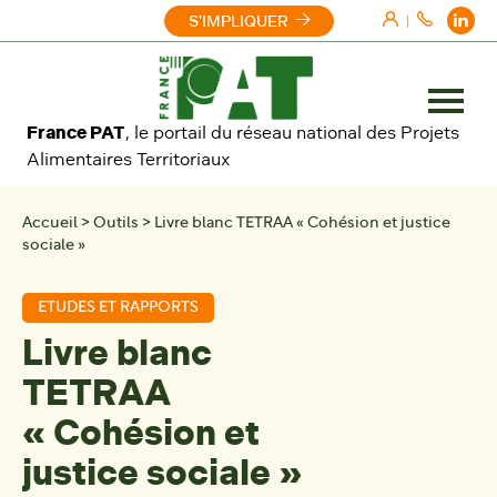
Aller au contenu
S'IMPLIQUER
|
Ouvrir
France PAT
, le portail du réseau national des Projets
le
Alimentaires Territoriaux
menu
Accueil
>
Outils
>
Livre blanc TETRAA « Cohésion et justice
sociale »
ETUDES ET RAPPORTS
Livre blanc
TETRAA
« Cohésion et
justice sociale »