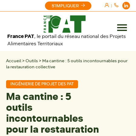
Aller au contenu
S'IMPLIQUER
|
Ouvrir
France PAT
, le portail du réseau national des Projets
le
Alimentaires Territoriaux
menu
Accueil
>
Outils
>
Ma cantine : 5 outils incontournables pour
la restauration collective
INGÉNIERIE DE PROJET DES PAT
Ma cantine : 5
outils
incontournables
pour la restauration