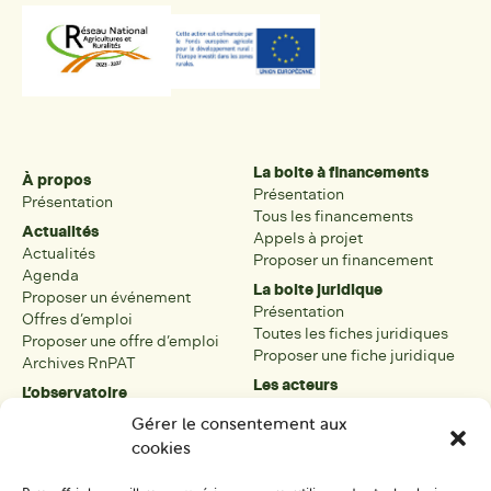
La boite à financements
À propos
Présentation
Présentation
Tous les financements
Actualités
Appels à projet
Actualités
Proposer un financement
Agenda
La boite juridique
Proposer un événement
Présentation
Offres d’emploi
Toutes les fiches juridiques
Proposer une offre d’emploi
Proposer une fiche juridique
Archives RnPAT
Les acteurs
L’observatoire
Présentation
Présentation de l’observatoire
Gérer le consentement aux
Tous les acteurs
Carte des PAT
cookies
Proposer une fiche acteur
Liste des PAT
Open data
Les réseaux régionaux