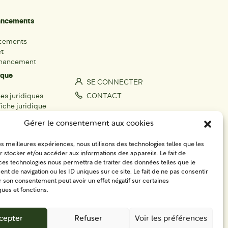
nancements
ncements
et
inancement
ique
SE CONNECTER
hes juridiques
CONTACT
iche juridique
S'IMPLIQUER
Gérer le consentement aux cookies
rs
les meilleures expériences, nous utilisons des technologies telles que les
fiche acteur
 stocker et/ou accéder aux informations des appareils. Le fait de
égionaux
ces technologies nous permettra de traiter des données telles que le
 de navigation ou les ID uniques sur ce site. Le fait de ne pas consentir
r son consentement peut avoir un effet négatif sur certaines
ques et fonctions.
cepter
Refuser
Voir les préférences