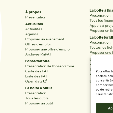
La boite à fi
À propos
Présentation
Présentation
Tous les fina
Actualités
Appels à proj
Actualités
Proposer un f
Agenda
La boite jurid
Proposer un événement
Présentation
Offres d’emploi
Toutes les fic
Proposer une offre d’emploi
Proposer une f
Archives RnPAT
Les acteurs
L’observatoire
Présentation
Présentation de l’observatoire
Tous les acteu
Carte des PAT
Pour offrir 
Proposer une 
Liste des PAT
cookies pour
Open data
Les réseaux r
consentir à 
comportement
La boîte à outils
ou de retire
Présentation
caractéristi
Tous les outils
Proposer un outil
Ac