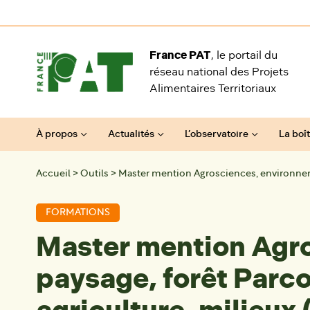
Aller au contenu
France PAT
, le portail du
réseau national des Projets
Alimentaires Territoriaux
À propos
Actualités
L’observatoire
La boît
Accueil
>
Outils
>
Master mention Agrosciences, environnemen
FORMATIONS
Master mention Agro
paysage, forêt Parco