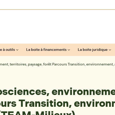
e à outils
La boite à financements
La boite juridique
t, territoires, paysage, forêt Parcours Transition, environnement, 
sciences, environnement
urs Transition, enviro