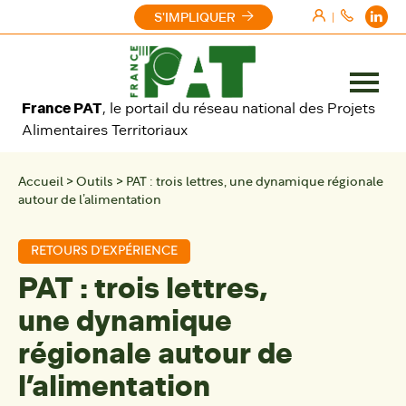
Aller au contenu
S'IMPLIQUER
|
Ouvrir
France PAT
, le portail du réseau national des Projets
le
Alimentaires Territoriaux
menu
Accueil
>
Outils
>
PAT : trois lettres, une dynamique régionale
autour de l’alimentation
RETOURS D'EXPÉRIENCE
PAT : trois lettres,
une dynamique
régionale autour de
l’alimentation