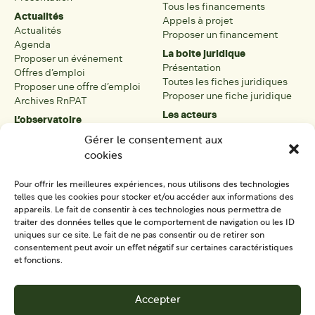
Tous les financements
Actualités
Appels à projet
Actualités
Proposer un financement
Agenda
La boite juridique
Proposer un événement
Présentation
Offres d’emploi
Toutes les fiches juridiques
Proposer une offre d’emploi
Proposer une fiche juridique
Archives RnPAT
Les acteurs
L’observatoire
Présentation
Présentation de l’observatoire
Gérer le consentement aux
Tous les acteurs
Carte des PAT
cookies
Proposer une fiche acteur
Liste des PAT
Open data
Les réseaux régionaux
Pour offrir les meilleures expériences, nous utilisons des technologies
La boîte à outils
telles que les cookies pour stocker et/ou accéder aux informations des
Présentation
appareils. Le fait de consentir à ces technologies nous permettra de
Tous les outils
traiter des données telles que le comportement de navigation ou les ID
uniques sur ce site. Le fait de ne pas consentir ou de retirer son
Proposer un outil
consentement peut avoir un effet négatif sur certaines caractéristiques
et fonctions.
SE CONNECTER
CONTACT
Accepter