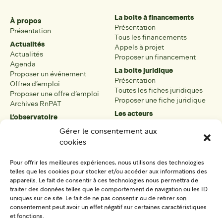
La boite à financements
À propos
Présentation
Présentation
Tous les financements
Actualités
Appels à projet
Actualités
Proposer un financement
Agenda
La boite juridique
Proposer un événement
Présentation
Offres d’emploi
Toutes les fiches juridiques
Proposer une offre d’emploi
Proposer une fiche juridique
Archives RnPAT
Les acteurs
L’observatoire
Présentation
Présentation de l’observatoire
Gérer le consentement aux
Tous les acteurs
Carte des PAT
cookies
Proposer une fiche acteur
Liste des PAT
Open data
Les réseaux régionaux
Pour offrir les meilleures expériences, nous utilisons des technologies
La boîte à outils
telles que les cookies pour stocker et/ou accéder aux informations des
Présentation
appareils. Le fait de consentir à ces technologies nous permettra de
Tous les outils
traiter des données telles que le comportement de navigation ou les ID
uniques sur ce site. Le fait de ne pas consentir ou de retirer son
Proposer un outil
consentement peut avoir un effet négatif sur certaines caractéristiques
et fonctions.
SE CONNECTER