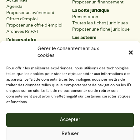
Actualités
Proposer un financement
Agenda
La boite juridique
Proposer un événement
Présentation
Offres d’emploi
Toutes les fiches juridiques
Proposer une offre d’emploi
Proposer une fiche juridique
Archives RnPAT
Les acteurs
L’observatoire
Présentation
Présentation de l’observatoire
Gérer le consentement aux
Tous les acteurs
Carte des PAT
cookies
Proposer une fiche acteur
Liste des PAT
Open data
Les réseaux régionaux
Pour offrir les meilleures expériences, nous utilisons des technologies
La boîte à outils
telles que les cookies pour stocker et/ou accéder aux informations des
Présentation
appareils. Le fait de consentir à ces technologies nous permettra de
Tous les outils
traiter des données telles que le comportement de navigation ou les ID
uniques sur ce site. Le fait de ne pas consentir ou de retirer son
Proposer un outil
consentement peut avoir un effet négatif sur certaines caractéristiques
et fonctions.
SE CONNECTER
CONTACT
Accepter
S'IMPLIQUER
Refuser