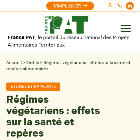
Aller au contenu
S'IMPLIQUER
|
Ouvrir
France PAT
, le portail du réseau national des Projets
le
Alimentaires Territoriaux
menu
Accueil
>
Outils
>
Régimes végétariens : effets sur la santé et
repères alimentaires
ETUDES ET RAPPORTS
Régimes
végétariens : effets
sur la santé et
repères