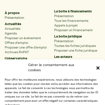
La boite à financements
À propos
Présentation
Présentation
Tous les financements
Actualités
Appels à projet
Actualités
Proposer un financement
Agenda
La boite juridique
Proposer un événement
Présentation
Offres d’emploi
Toutes les fiches juridiques
Proposer une offre d’emploi
Proposer une fiche juridique
Archives RnPAT
Les acteurs
L’observatoire
Présentation
Présentation de l’observatoire
Gérer le consentement aux
Tous les acteurs
Carte des PAT
cookies
Proposer une fiche acteur
Liste des PAT
Open data
Les réseaux régionaux
Pour offrir les meilleures expériences, nous utilisons des technologies
La boîte à outils
telles que les cookies pour stocker et/ou accéder aux informations des
Présentation
appareils. Le fait de consentir à ces technologies nous permettra de
Tous les outils
traiter des données telles que le comportement de navigation ou les ID
uniques sur ce site. Le fait de ne pas consentir ou de retirer son
Proposer un outil
consentement peut avoir un effet négatif sur certaines caractéristiques