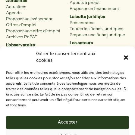
Actualités
Appels à projet
Actualités
Proposer un financement
Agenda
La boite juridique
Proposer un événement
Présentation
Offres d’emploi
Toutes les fiches juridiques
Proposer une offre d’emploi
Proposer une fiche juridique
Archives RnPAT
Les acteurs
L’observatoire
Présentation
Présentation de l’observatoire
Gérer le consentement aux
Tous les acteurs
Carte des PAT
cookies
Proposer une fiche acteur
Liste des PAT
Open data
Les réseaux régionaux
Pour offrir les meilleures expériences, nous utilisons des technologies
La boîte à outils
telles que les cookies pour stocker et/ou accéder aux informations des
Présentation
appareils. Le fait de consentir à ces technologies nous permettra de
Tous les outils
traiter des données telles que le comportement de navigation ou les ID
uniques sur ce site. Le fait de ne pas consentir ou de retirer son
Proposer un outil
consentement peut avoir un effet négatif sur certaines caractéristiques
et fonctions.
SE CONNECTER
CONTACT
Accepter
S'IMPLIQUER