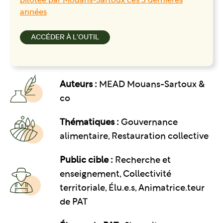
pilotée par Mouans-Sartoux ces 3 dernières
années
ACCÉDER À L'OUTIL
Auteurs :
MEAD Mouans-Sartoux &
co
Thématiques :
Gouvernance
alimentaire
Restauration collective
Public cible :
Recherche et
enseignement, Collectivité
territoriale, Élu.e.s, Animatrice.teur
de PAT