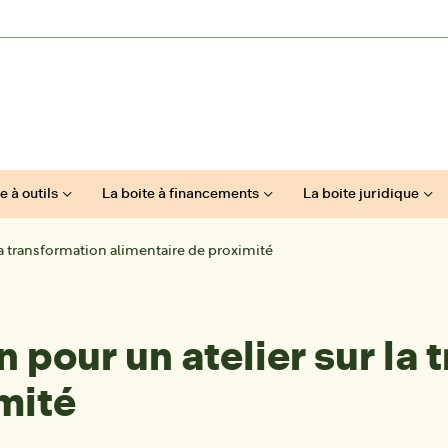
e à outils
La boite à financements
La boite juridique
la transformation alimentaire de proximité
 pour un atelier sur la 
mité