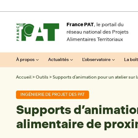
Aller au contenu
France PAT
, le portail du
réseau national des Projets
Alimentaires Territoriaux
À propos
Actualités
L’observatoire
La boît
Accueil
>
Outils
>
Supports d’animation pour un atelier sur 
INGÉNIERIE DE PROJET DES PAT
Supports d’animation
alimentaire de proxi