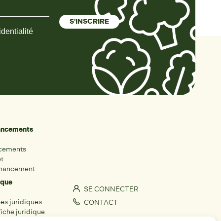
dentialité
nancements
ncements
et
inancement
ique
SE CONNECTER
hes juridiques
CONTACT
iche juridique