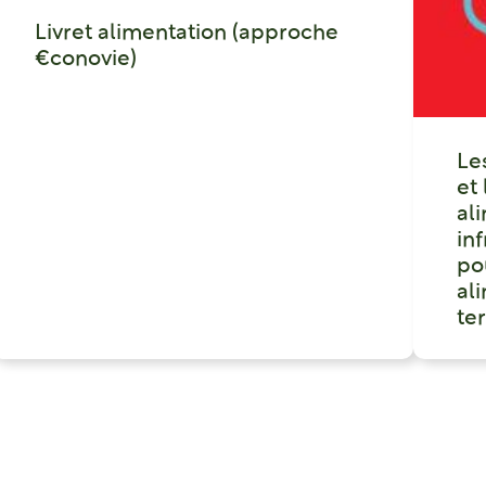
Livret alimentation (approche
€conovie)
Le
et
al
in
po
ali
ter