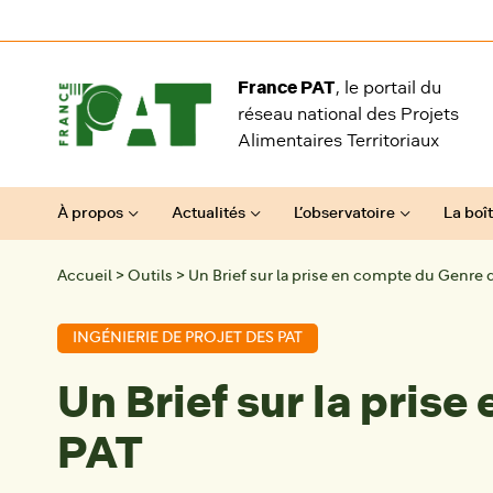
Aller au contenu
France PAT
, le portail du
réseau national des Projets
Alimentaires Territoriaux
À propos
Actualités
L’observatoire
La boît
Accueil
>
Outils
>
Un Brief sur la prise en compte du Genre 
INGÉNIERIE DE PROJET DES PAT
Un Brief sur la pris
PAT