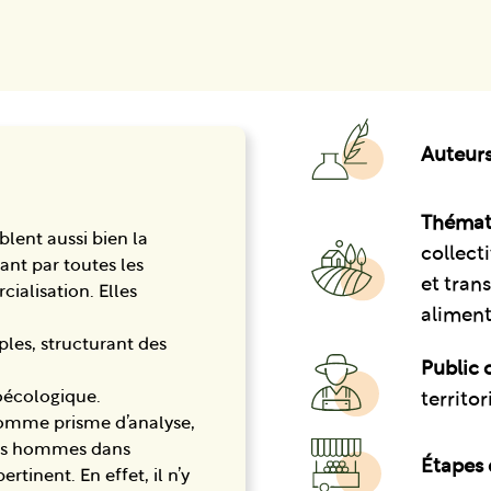
Auteurs
Thémat
blent aussi bien la
collect
ant par toutes les
et tran
ialisation. Elles
aliment
ples, structurant des
Public c
roécologique.
territor
comme prisme d’analyse,
 les hommes dans
Étapes 
inent. En effet, il n’y