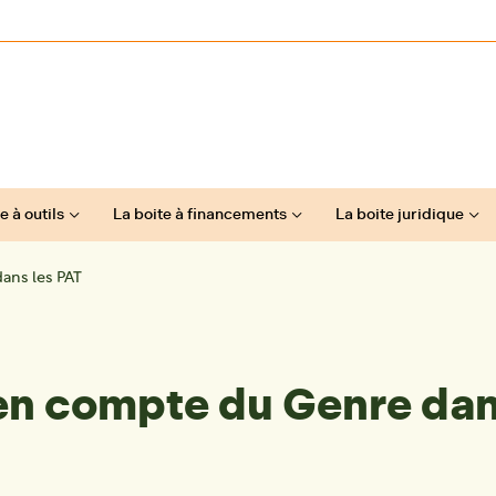
e à outils
La boite à financements
La boite juridique
dans les PAT
e en compte du Genre dan