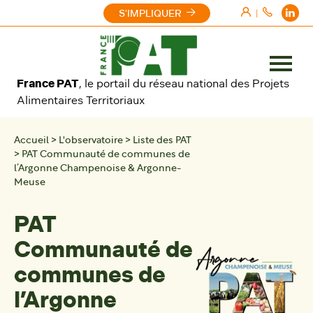
Aller au contenu
S'IMPLIQUER
|
Ouvrir
France PAT
, le portail du réseau national des Projets
le
Alimentaires Territoriaux
menu
Accueil
>
L'observatoire
>
Liste des PAT
>
PAT Communauté de communes de
l’Argonne Champenoise & Argonne-
Meuse
PAT
Communauté de
communes de
l’Argonne