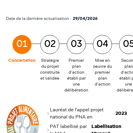
Date de la dernière actualisation :
29/04/2026
01
02
03
04
0
Concertation
Stratégie
Premier
Mise en
Seco
du projet
plan
oeuvre du
plan
construite
d'action
premier
d'acti
et validée
établi par
plan
établi 
une
d'action
une
délibération
délibéra
Lauréat de l'appel projet
:
2023
national du PNA en
PAT labellisé par
Labellisation