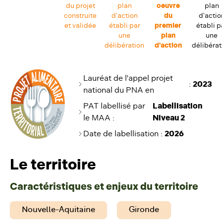
du projet
plan
oeuvre
plan
construite
d'action
du
d'actio
et validée
établi par
premier
établi p
une
plan
une
délibération
d'action
délibérat
Lauréat de l'appel projet
:
2023
national du PNA en
PAT labellisé par
Labellisation
le MAA :
Niveau 2
Date de labellisation
:
2026
Le territoire
Caractéristiques et enjeux du territoire
Nouvelle-Aquitaine
Gironde