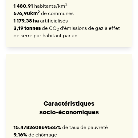
2
1 480,91
habitants/km
2
576,90km
de communes
1 179,38 ha
artificialisés
3,19 tonnes
de CO
d'émissions de gaz à effet
2
de serre par habitant par an
Caractéristiques
socio-économiques
15.478260869565%
de taux de pauvreté
9,16%
de chômage