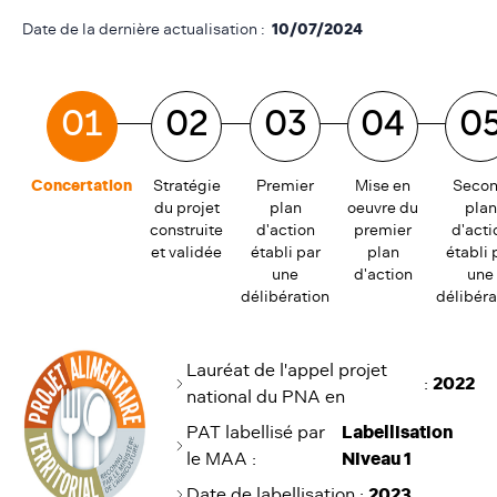
Date de la dernière actualisation :
10/07/2024
01
02
03
04
0
Concertation
Stratégie
Premier
Mise en
Seco
du projet
plan
oeuvre du
plan
construite
d'action
premier
d'acti
et validée
établi par
plan
établi 
une
d'action
une
délibération
délibéra
Lauréat de l'appel projet
:
2022
national du PNA en
PAT labellisé par
Labellisation
le MAA :
Niveau 1
Date de labellisation
:
2023