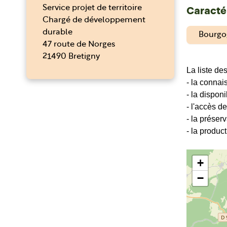
Service projet de territoire
Caractér
Chargé de développement
durable
Bourgo
47 route de Norges
21490 Bretigny
La liste de
- la connai
- la disponi
- l'accès d
- la préser
- la produc
+
−