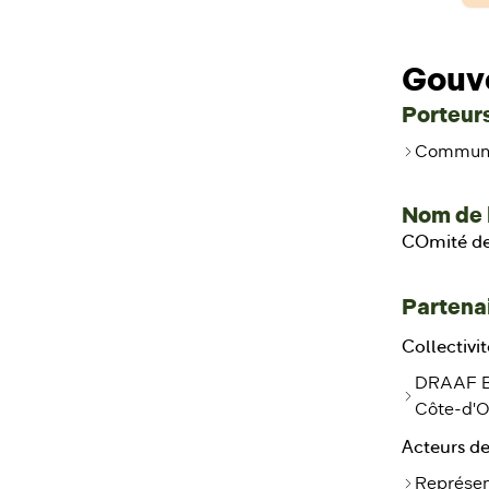
Gouv
Porteurs
Communa
Nom de 
COmité de 
Partenai
Collectivit
DRAAF Bo
Côte-d'O
Acteurs de
Représen