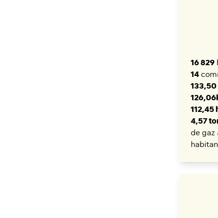
16 829
14
com
133,50
126,0
112,45 
4,57 t
de gaz 
habitan