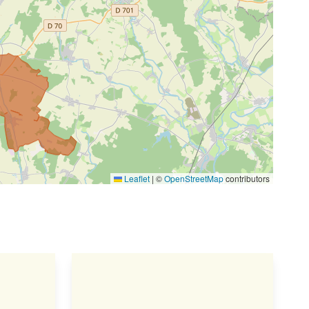
Leaflet
|
©
OpenStreetMap
contributors