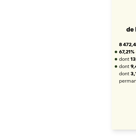
de 
8 472,4
67,21%
dont
13
dont
9
dont
3,
perman