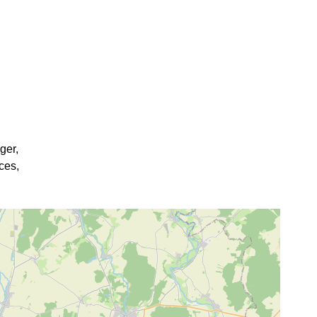
ger,
rces,