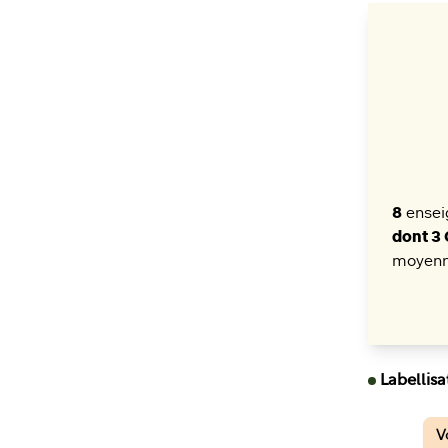
8
enseig
dont 3
moyenn
Labellisa
V