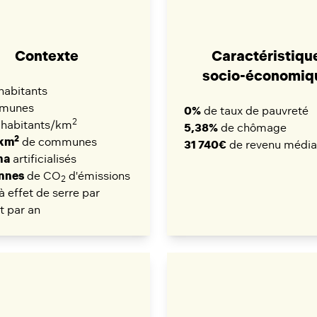
Contexte
Caractéristiqu
socio-économiq
habitants
munes
0%
de taux de pauvreté
2
habitants/km
5,38%
de chômage
2
6km
de communes
31 740€
de revenu médi
ha
artificialisés
onnes
de CO
d'émissions
2
à effet de serre par
t par an