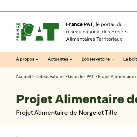
Aller au contenu
France PAT
, le portail du
réseau national des Projets
Alimentaires Territoriaux
À propos
Actualités
L’observatoire
La boît
Accueil
>
L'observatoire
>
Liste des PAT
>
Projet Alimentaire d
Projet Alimentaire de
Projet Alimentaire de Norge et Tille