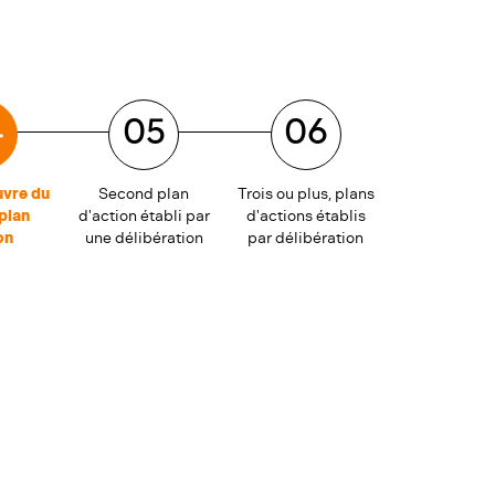
4
05
06
uvre du
Second plan
Trois ou plus, plans
plan
d'action établi par
d'actions établis
on
une délibération
par délibération