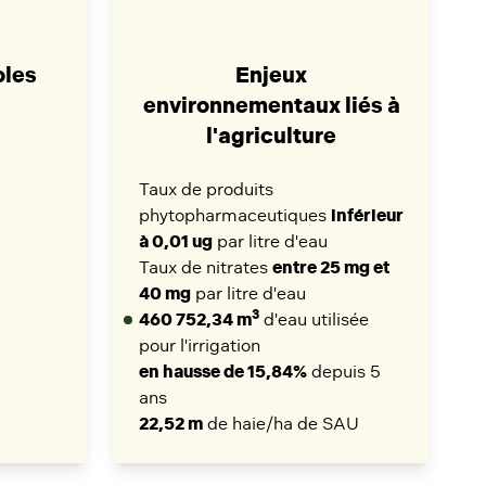
oles
Enjeux
environnementaux liés à
l'agriculture
Taux de produits
phytopharmaceutiques
inférieur
à 0,01 ug
par litre d'eau
Taux de nitrates
entre 25 mg et
40 mg
par litre d'eau
3
460 752,34 m
d'eau utilisée
pour l'irrigation
en hausse de 15,84%
depuis 5
ans
22,52 m
de haie/ha de SAU