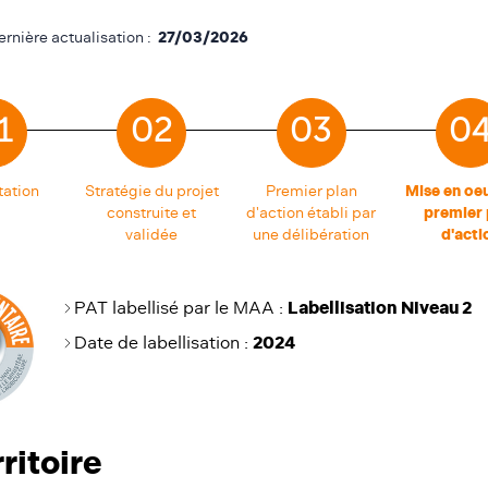
ernière actualisation :
27/03/2026
1
02
03
0
tation
Stratégie du projet
Premier plan
Mise en oe
construite et
d'action établi par
premier 
validée
une délibération
d'acti
PAT labellisé par le MAA :
Labellisation Niveau 2
Date de labellisation
:
2024
rritoire