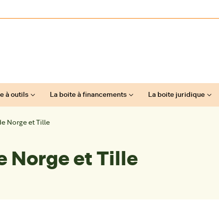
e à outils
La boite à financements
La boite juridique
e Norge et Tille
 Norge et Tille