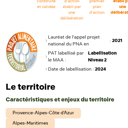
construite
d'action
premier
établi p
et validée
établi par
plan
une
une
d'action
délibéra
délibération
Lauréat de l'appel projet
:
2021
national du PNA en
PAT labellisé par
Labellisation
le MAA :
Niveau 2
Date de labellisation
:
2024
Le territoire
Caractéristiques et enjeux du territoire
Provence-Alpes-Côte d'Azur
Alpes-Maritimes