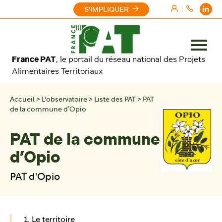
Aller au contenu
S'IMPLIQUER
|
Ouvrir
France PAT
, le portail du réseau national des Projets
le
Alimentaires Territoriaux
menu
Accueil
>
L'observatoire
>
Liste des PAT
>
PAT
de la commune d’Opio
PAT de la commune
d’Opio
PAT d'Opio
1. Le territoire