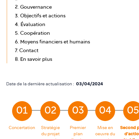
2. Gouvernance
3. Objectifs et actions
4. Évaluation
5. Coopération
6. Moyens financiers et humains
7. Contact
8. En savoir plus
Date de la dernière actualisation :
03/04/2024
01
02
03
04
05
Concertation
Stratégie
Premier
Mise en
Second p
du projet
plan
oeuvre du
d'acti